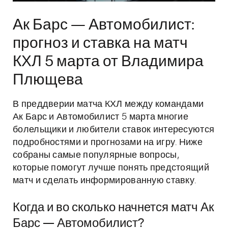
Ак Барс — Автомобилист:
прогноз и ставка на матч
КХЛ 5 марта от Владимира
Плющева
В преддверии матча КХЛ между командами
Ак Барс и Автомобилист 5 марта многие
болельщики и любители ставок интересуются
подробностями и прогнозами на игру. Ниже
собраны самые популярные вопросы,
которые помогут лучше понять предстоящий
матч и сделать информированную ставку.
Когда и во сколько начнется матч Ак
Барс — Автомобилист?