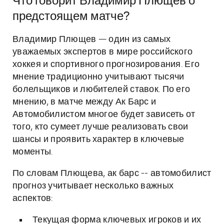
Что говорит Владимир Плющев о
предстоящем матче?
Владимир Плющев — один из самых
уважаемых экспертов в мире российского
хоккея и спортивного прогнозирования. Его
мнение традиционно учитывают тысячи
болельщиков и любителей ставок. По его
мнению, в матче между Ак Барс и
Автомобилистом многое будет зависеть от
того, кто сумеет лучше реализовать свои
шансы и проявить характер в ключевые
моменты.
По словам Плющева, ак барс -- автомобилист
прогноз учитывает несколько важных
аспектов:
Текущая форма ключевых игроков и их