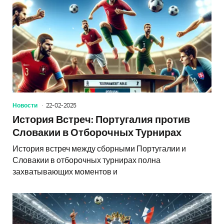
Новости
22-02-2025
История Встреч: Португалия против
Словакии в Отборочных Турнирах
История встреч между сборными Португалии и
Словакии в отборочных турнирах полна
захватывающих моментов и