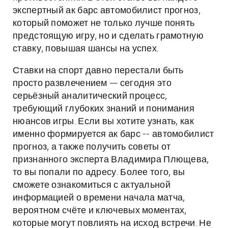
экспертный ак барс автомобилист прогноз,
который поможет не только лучше понять
предстоящую игру, но и сделать грамотную
ставку, повышая шансы на успех.
Ставки на спорт давно перестали быть
просто развлечением — сегодня это
серьёзный аналитический процесс,
требующий глубоких знаний и понимания
нюансов игры. Если вы хотите узнать, как
именно формируется ак барс -- автомобилист
прогноз, а также получить советы от
признанного эксперта Владимира Плющева,
то вы попали по адресу. Более того, вы
сможете ознакомиться с актуальной
информацией о времени начала матча,
вероятном счёте и ключевых моментах,
которые могут повлиять на исход встречи. Не