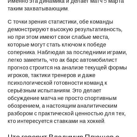
Именно эта динамика и делает матч 5 марта
таким захватывающим.
С точки зрения статистики, обе команды
демонстрируют высокую результативность,
но при этом имеют свои слабые места,
которые могут стать ключом к победе
соперника. Наблюдая за последними играми,
легко заметить, что ак барс автомобилист
прогноз строится на анализе текущей формы
игроков, тактики тренеров и даже
психологической готовности команд к
серьёзным испытаниям. Это делает
обсуждение матча не просто спортивным
обозрением, а настоящим аналитическим
разбором с практической ценностью для тех,
кто интересуется ставками на хоккей.