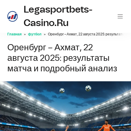
Legasportbets-
Casino.ru
Главная
футбол
Оренбург – Ахмат, 22 августа 2025: результаты м
Оренбург – Ахмат, 22
августа 2025: результаты
матча и подробный анализ