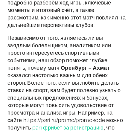
подробно разберём ход игры, ключевые
моменты и итоговый счёт, а также
рассмотрим, как именно этот матч повлиял на
дальнейшие перспективы клубов.
Независимо от того, являетесь ли вы
заядлым болельщиком, аналитиком или
просто интересуетесь спортивными
событиями, наш обзор поможет глубже
понять, почему матч
Оренбург – Ахмат
оказался настолько важным для обеих
сторон. Более того, если вы любите делать
ставки на спорт, вам будет полезно узнать о
специальных предложениях и бонусах,
которые могут повысить удовольствие от
просмотра и анализа игры. Например, на
сайте https://pari.ru/promo/promokode можно
получить
pari фрибет за регистрацию
, что