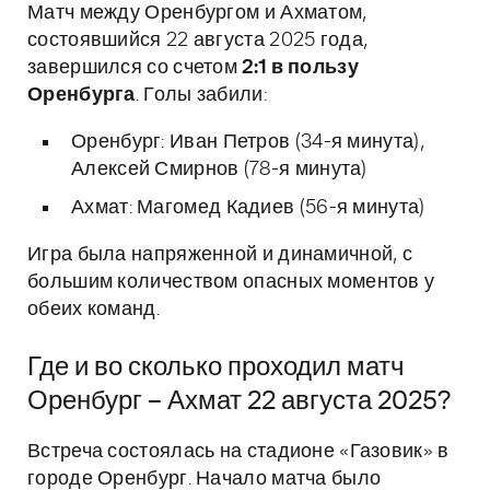
Матч между Оренбургом и Ахматом,
состоявшийся 22 августа 2025 года,
завершился со счетом
2:1 в пользу
Оренбурга
. Голы забили:
Оренбург: Иван Петров (34-я минута),
Алексей Смирнов (78-я минута)
Ахмат: Магомед Кадиев (56-я минута)
Игра была напряженной и динамичной, с
большим количеством опасных моментов у
обеих команд.
Где и во сколько проходил матч
Оренбург – Ахмат 22 августа 2025?
Встреча состоялась на стадионе «Газовик» в
городе Оренбург. Начало матча было