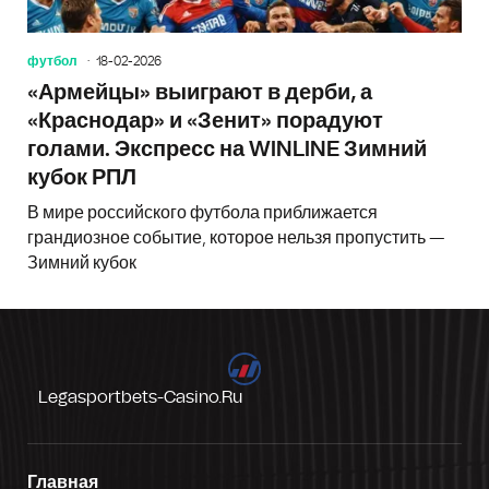
футбол
18-02-2026
«Армейцы» выиграют в дерби, а
«Краснодар» и «Зенит» порадуют
голами. Экспресс на WINLINE Зимний
кубок РПЛ
В мире российского футбола приближается
грандиозное событие, которое нельзя пропустить —
Зимний кубок
Legasportbets-Casino.ru
Главная