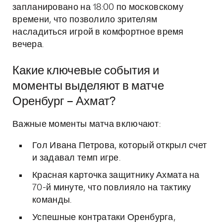
запланировано на 18:00 по московскому
времени, что позволило зрителям
насладиться игрой в комфортное время
вечера.
Какие ключевые события и
моменты выделяют в матче
Оренбург – Ахмат?
Важные моменты матча включают:
Гол Ивана Петрова, который открыл счет
и задавал темп игре.
Красная карточка защитнику Ахмата на
70-й минуте, что повлияло на тактику
команды.
Успешные контратаки Оренбурга,