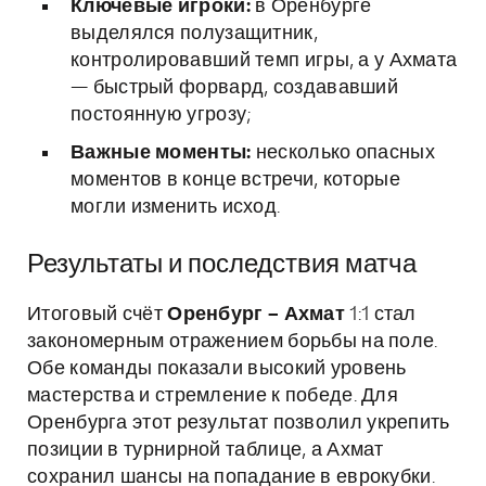
Ключевые игроки:
в Оренбурге
выделялся полузащитник,
контролировавший темп игры, а у Ахмата
— быстрый форвард, создававший
постоянную угрозу;
Важные моменты:
несколько опасных
моментов в конце встречи, которые
могли изменить исход.
Результаты и последствия матча
Итоговый счёт
Оренбург – Ахмат
1:1 стал
закономерным отражением борьбы на поле.
Обе команды показали высокий уровень
мастерства и стремление к победе. Для
Оренбурга этот результат позволил укрепить
позиции в турнирной таблице, а Ахмат
сохранил шансы на попадание в еврокубки.