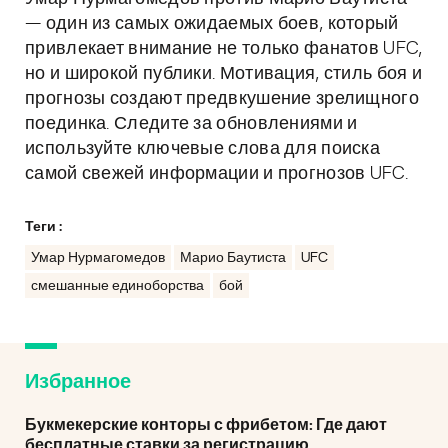
— один из самых ожидаемых боев, который
привлекает внимание не только фанатов UFC,
но и широкой публики. Мотивация, стиль боя и
прогнозы создают предвкушение зрелищного
поединка. Следите за обновлениями и
используйте ключевые слова для поиска
самой свежей информации и прогнозов UFC.
Теги :
Умар Нурмагомедов
Марио Баутиста
UFC
смешанные единоборства
бой
Избранное
Букмекерские конторы с фрибетом: Где дают
бесплатные ставки за регистрацию