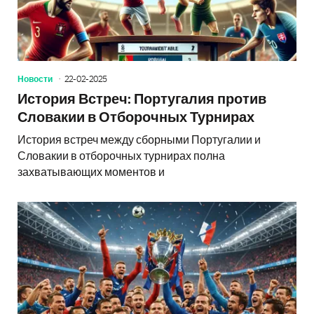
Новости
22-02-2025
История Встреч: Португалия против
Словакии в Отборочных Турнирах
История встреч между сборными Португалии и
Словакии в отборочных турнирах полна
захватывающих моментов и