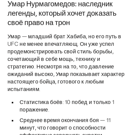
Умар Нурмагомедов: наследник
легенды, который хочет доказать
своё право на трон
Умар — младший брат Хабиба, но его путь в
UFC не менее впечатляющ. Он уже успел
продемонстрировать свой стиль борьбы,
сочетающий в себе мощь, технику и
стратегию. Несмотря на то, что давление
ожиданий высоко, Умар показывает характер
настоящего бойца, готового к любым
испытаниям.
Статистика боёв: 10 побед и только 1
поражение.
Среднее время окончания боя — 11
минут, что говорит о способности