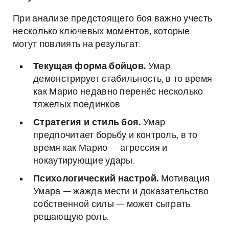
При анализе предстоящего боя важно учесть
несколько ключевых моментов, которые
могут повлиять на результат:
Текущая форма бойцов.
Умар
демонстрирует стабильность, в то время
как Марио недавно перенёс несколько
тяжелых поединков.
Стратегия и стиль боя.
Умар
предпочитает борьбу и контроль, в то
время как Марио — агрессия и
нокаутирующие удары.
Психологический настрой.
Мотивация
Умара — жажда мести и доказательство
собственной силы — может сыграть
решающую роль.