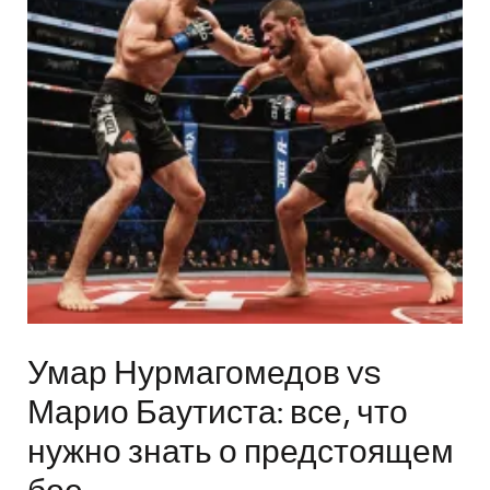
Умар Нурмагомедов vs
Марио Баутиста: все, что
нужно знать о предстоящем