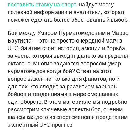
поставить ставку на спорт
, найдут массу
полезной информации и аналитики, которая
поможет сделать более обоснованный выбор.
Бой между Умаром Нурмагомедовым и Марио
Баутиста — это не просто очередной матч в
UFC. За этим стоит история, эмоции и борьба
за честь, которая выходит далеко за пределы
октагона. Многие задаются вопросом: умар
нурмагомедов когда бой? Ответ на этот
вопрос важен не только для фанатов, но и
для тех, кто следит за развитием карьеры
бойцов и тенденциями в мире смешанных
единоборств. В этом материале мы подробно
рассмотрим ключевые аспекты боя, оценим
шансы каждого из спортсменов и представим
экспертный UFC прогноз.