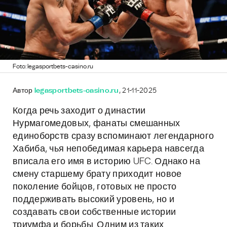
Foto: legasportbets-casino.ru
Автор
legasportbets-casino.ru
, 21-11-2025
Когда речь заходит о династии
Нурмагомедовых, фанаты смешанных
единоборств сразу вспоминают легендарного
Хабиба, чья непобедимая карьера навсегда
вписала его имя в историю UFC. Однако на
смену старшему брату приходит новое
поколение бойцов, готовых не просто
поддерживать высокий уровень, но и
создавать свои собственные истории
триумфа и борьбы. Одним из таких