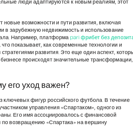
ятельные люди адаптируются к новым реалиям, этот
ут новые возможности и пути развития, включая
ии в зарубежную недвижимость и использование
тала. Например, платформа
pari фрибет без депозит
 что показывает, как современные технологии и
 стратегиями развития. Это еще один аспект, котор
 в бизнесе происходят значительные трансформации,
му его уход важен?
из ключевых фигур российского футбола. В течение
участником управления «Спартаком», одного из
раны. Его имя ассоциировалось с финансовой
и по возвращению «Спартака» на вершину