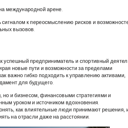
на международной арене.
ь сигналом к переосмыслению рисков и возможност
льных вызовов.
как успешный предприниматель и спортивный деятел
ирая новые пути и возможности за пределами
как важно гибко подходить к управлению активами,
дамент для будущего.
м, но и бизнесом, финансовыми стратегиями и
нным уроком и источником вдохновения.
онять, как влиятельные люди принимают решения, 
иять на отрасли даже на расстоянии.