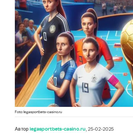
Foto: legasportbets-casino.ru
Автор
legasportbets-casino.ru
, 25-02-2025