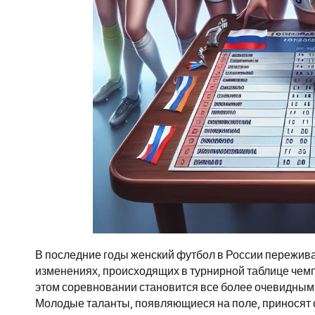
В последние годы женский футбол в России пережива
изменениях, происходящих в турнирной таблице чемп
этом соревновании становится все более очевидным, 
Молодые таланты, появляющиеся на поле, приносят с