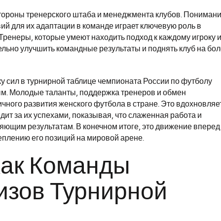
тороны тренерского штаба и менеджмента клубов. Пониман
ий для их адаптации в команде играет ключевую роль в
Тренеры, которые умеют находить подход к каждому игроку 
ельно улучшить командные результаты и поднять клуб на бо
ку сил в турнирной таблице чемпионата России по футболу
м. Молодые таланты, поддержка тренеров и обмен
ного развития женского футбола в стране. Это вдохновляе
едит за их успехами, показывая, что слаженная работа и
ляющим результатам. В конечном итоге, это движение вперед
еплению его позиций на мировой арене.
Как Команды
изов Турнирной