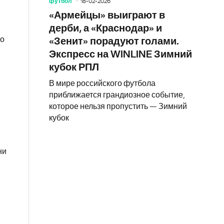
футбол
18-02-2026
«Армейцы» выиграют в
дерби, а «Краснодар» и
но
«Зенит» порадуют голами.
Экспресс на WINLINE Зимний
кубок РПЛ
В мире российского футбола
приближается грандиозное событие,
которое нельзя пропустить — Зимний
кубок
ни