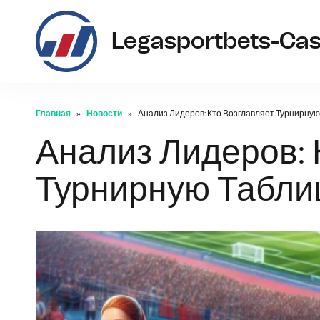
Legasportbets-Cas
Главная
Новости
Анализ Лидеров: Кто Возглавляет Турнирную
Анализ Лидеров: 
Турнирную Табли