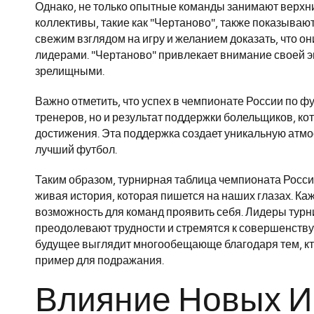
Однако, не только опытные команды занимают верхн
коллективы, такие как "Чертаново", также показываю
свежим взглядом на игру и желанием доказать, что о
лидерами. "Чертаново" привлекает внимание своей эн
зрелищными.
Важно отметить, что успех в чемпионате России по фу
тренеров, но и результат поддержки болельщиков, ко
достижения. Эта поддержка создает уникальную атмо
лучший футбол.
Таким образом, турнирная таблица чемпионата России
живая история, которая пишется на наших глазах. Ка
возможность для команд проявить себя. Лидеры турни
преодолевают трудности и стремятся к совершенству.
будущее выглядит многообещающе благодаря тем, кто
пример для подражания.
Влияние Новых И