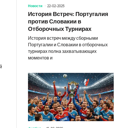
Новости
22-02-2025
История Встреч: Португалия
против Словакии в
Отборочных Турнирах
История встреч между сборными
Португалии и Словакии в отборочных
турнирах полна захватывающих
моментов и
й