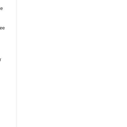
ие
и
лее
т