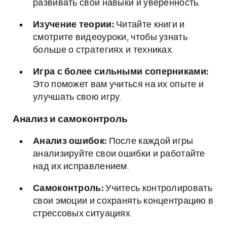
развивать свои навыки и уверенность.
Изучение теории:
Читайте книги и
смотрите видеоуроки, чтобы узнать
больше о стратегиях и техниках.
Игра с более сильными соперниками:
Это поможет вам учиться на их опыте и
улучшать свою игру.
Анализ и самоконтроль
Анализ ошибок:
После каждой игры
анализируйте свои ошибки и работайте
над их исправлением.
Самоконтроль:
Учитесь контролировать
свои эмоции и сохранять концентрацию в
стрессовых ситуациях.