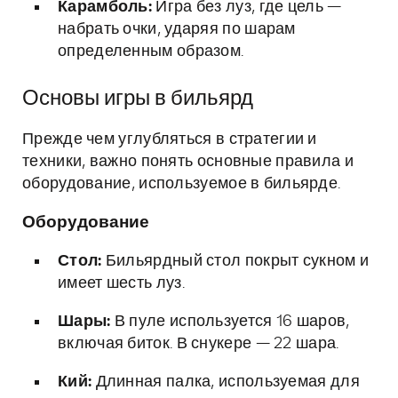
Карамболь:
Игра без луз, где цель —
набрать очки, ударяя по шарам
определенным образом.
Основы игры в бильярд
Прежде чем углубляться в стратегии и
техники, важно понять основные правила и
оборудование, используемое в бильярде.
Оборудование
Стол:
Бильярдный стол покрыт сукном и
имеет шесть луз.
Шары:
В пуле используется 16 шаров,
включая биток. В снукере — 22 шара.
Кий:
Длинная палка, используемая для