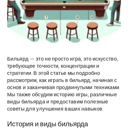
Бильярд — это не просто игра, это искусство,
требующее точности, концентрации и
стратегии. В этой статье мы подробно
рассмотрим, как играть в бильярд, начиная с
основ и заканчивая продвинутыми техниками.
Мы также обсудим историю игры, различные
виды бильярда и предоставим полезные
советы для улучшения ваших навыков.
История и виды бильярда