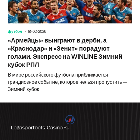
футбол
18-02-2026
«Армейцы» выиграют в дерби, а
«Краснодар» и «Зенит» порадуют
голами. Экспресс на WINLINE Зимний
кубок РПЛ
В мире российского футбола приближается
грандиозное событие, которое нельзя пропустить —
Зимний кубок
Legasportbets-Casino.ru