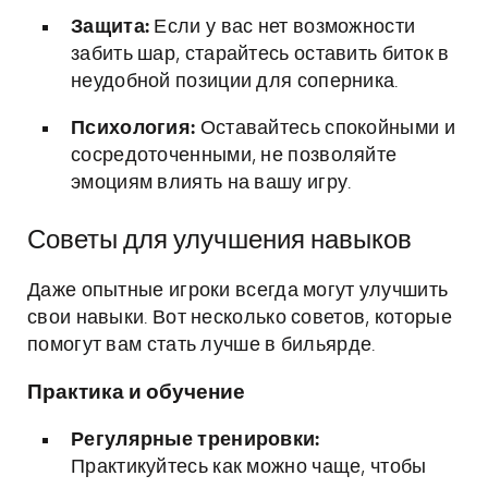
Защита:
Если у вас нет возможности
забить шар, старайтесь оставить биток в
неудобной позиции для соперника.
Психология:
Оставайтесь спокойными и
сосредоточенными, не позволяйте
эмоциям влиять на вашу игру.
Советы для улучшения навыков
Даже опытные игроки всегда могут улучшить
свои навыки. Вот несколько советов, которые
помогут вам стать лучше в бильярде.
Практика и обучение
Регулярные тренировки:
Практикуйтесь как можно чаще, чтобы