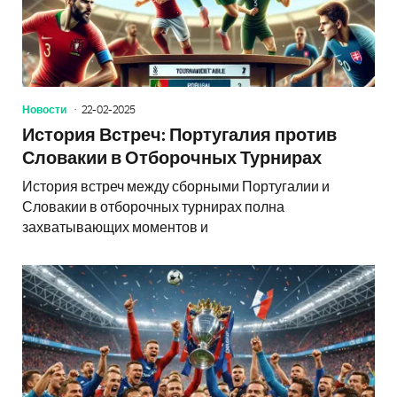
Новости
22-02-2025
История Встреч: Португалия против
Словакии в Отборочных Турнирах
История встреч между сборными Португалии и
Словакии в отборочных турнирах полна
захватывающих моментов и