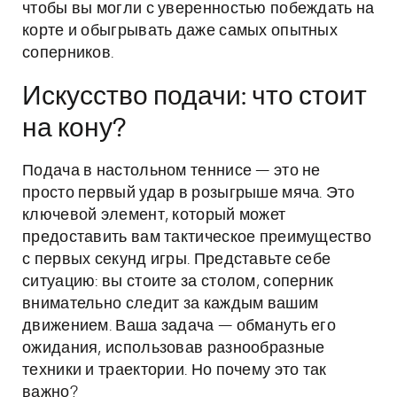
чтобы вы могли с уверенностью побеждать на
корте и обыгрывать даже самых опытных
соперников.
Искусство подачи: что стоит
на кону?
Подача в настольном теннисе — это не
просто первый удар в розыгрыше мяча. Это
ключевой элемент, который может
предоставить вам тактическое преимущество
с первых секунд игры. Представьте себе
ситуацию: вы стоите за столом, соперник
внимательно следит за каждым вашим
движением. Ваша задача — обмануть его
ожидания, использовав разнообразные
техники и траектории. Но почему это так
важно?