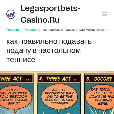
Legasportbets-
Casino.ru
Главная
Новости
как правильно подавать подачу в настольном тен
как правильно подавать
подачу в настольном
теннисе