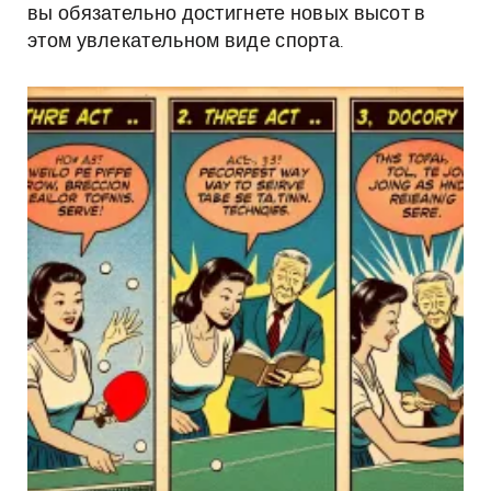
вы обязательно достигнете новых высот в
этом увлекательном виде спорта.