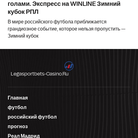
голами. Экспресс на WINLINE Зимний
кубок РПЛ
В мире российского футбола приближается
грандиозное событие, которое нельзя пропустить —
Зимний кубок
Legasportbets-Casino.ru
Главная
футбол
российский футбол
прогноз
Реал Мадрид