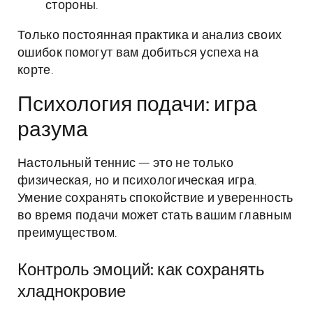
стороны.
Только постоянная практика и анализ своих
ошибок помогут вам добиться успеха на
корте.
Психология подачи: игра
разума
Настольный теннис — это не только
физическая, но и психологическая игра.
Умение сохранять спокойствие и уверенность
во время подачи может стать вашим главным
преимуществом.
Контроль эмоций: как сохранять
хладнокровие