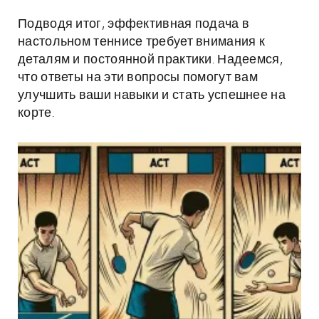
Подводя итог, эффективная подача в
настольном теннисе требует внимания к
деталям и постоянной практики. Надеемся,
что ответы на эти вопросы помогут вам
улучшить ваши навыки и стать успешнее на
корте.