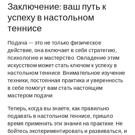
Заключение: ваш путь к
успеху в настольном
теннисе
Подача — это не только физическое
действие, она включает в себя стратегию,
психологию и мастерство. Овладение этим
искусством может стать ключом к успеху в
настольном теннисе. Внимательное изучение
техники, постоянная практика и уверенность
в себе помогут вам стать настоящим
мастером подачи.
Теперь, когда вы знаете, как правильно
подавать в настольном теннисе, пришло
время применить эти знания на практике. Не
бойтесь экспериментировать и развиваться, и