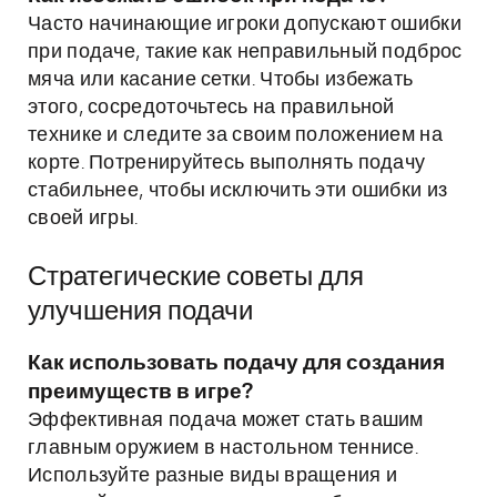
Часто начинающие игроки допускают ошибки
при подаче, такие как неправильный подброс
мяча или касание сетки. Чтобы избежать
этого, сосредоточьтесь на правильной
технике и следите за своим положением на
корте. Потренируйтесь выполнять подачу
стабильнее, чтобы исключить эти ошибки из
своей игры.
Стратегические советы для
улучшения подачи
Как использовать подачу для создания
преимуществ в игре?
Эффективная подача может стать вашим
главным оружием в настольном теннисе.
Используйте разные виды вращения и