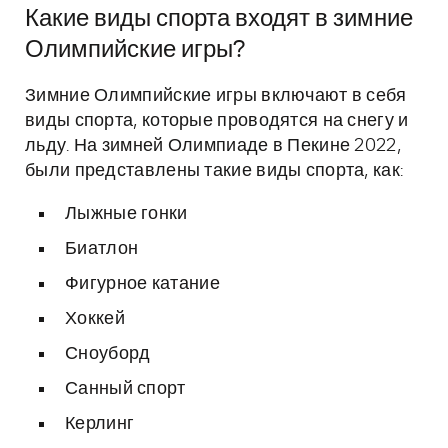
Какие виды спорта входят в зимние
Олимпийские игры?
Зимние Олимпийские игры включают в себя
виды спорта, которые проводятся на снегу и
льду. На зимней Олимпиаде в Пекине 2022,
были представлены такие виды спорта, как:
Лыжные гонки
Биатлон
Фигурное катание
Хоккей
Сноуборд
Санный спорт
Керлинг