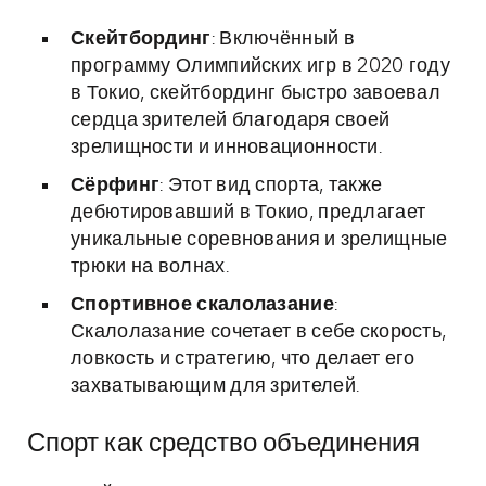
Скейтбординг
: Включённый в
программу Олимпийских игр в 2020 году
в Токио, скейтбординг быстро завоевал
сердца зрителей благодаря своей
зрелищности и инновационности.
Сёрфинг
: Этот вид спорта, также
дебютировавший в Токио, предлагает
уникальные соревнования и зрелищные
трюки на волнах.
Спортивное скалолазание
:
Скалолазание сочетает в себе скорость,
ловкость и стратегию, что делает его
захватывающим для зрителей.
Спорт как средство объединения