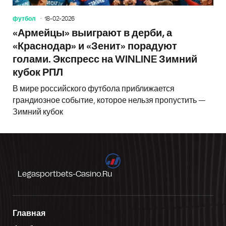
футбол
18-02-2026
«Армейцы» выиграют в дерби, а
«Краснодар» и «Зенит» порадуют
голами. Экспресс на WINLINE Зимний
кубок РПЛ
В мире российского футбола приближается
грандиозное событие, которое нельзя пропустить —
Зимний кубок
Legasportbets-Casino.ru
Главная