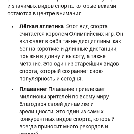
и значимых видов спорта, которые веками
остаются в центре внимания.
Лёгкая атлетика
: Этот вид спорта
считается королем Олимпийских игр. Он
включает в себя такие дисциплины, как
бег на короткие и длинные дистанции,
прыжки в длину и высоту, а также
метание. Это один из старейших видов
спорта, который сохраняет свою
популярность и сегодня.
Плавание
: Плавание привлекает
миллионы зрителей по всему миру
благодаря своей динамике и
зрелищности. Это один из самых
конкурентных видов спорта, который
всегда приносит много рекордов и