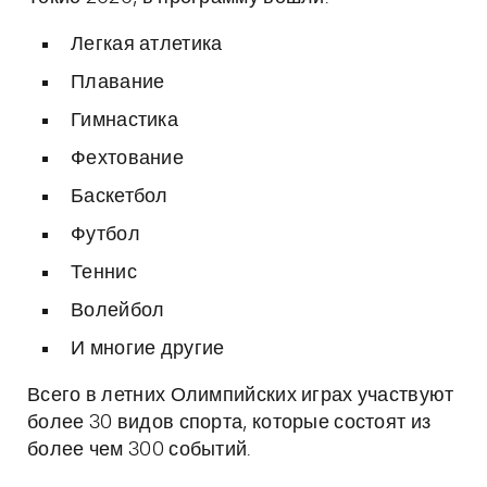
Легкая атлетика
Плавание
Гимнастика
Фехтование
Баскетбол
Футбол
Теннис
Волейбол
И многие другие
Всего в летних Олимпийских играх участвуют
более 30 видов спорта, которые состоят из
более чем 300 событий.