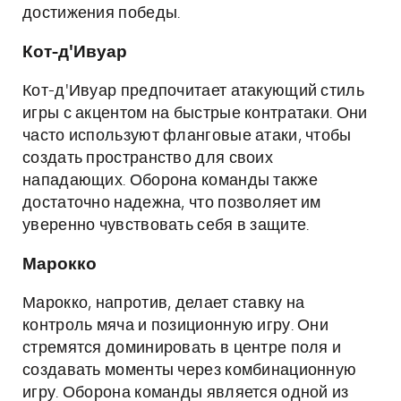
достижения победы.
Кот-д'Ивуар
Кот-д'Ивуар предпочитает атакующий стиль
игры с акцентом на быстрые контратаки. Они
часто используют фланговые атаки, чтобы
создать пространство для своих
нападающих. Оборона команды также
достаточно надежна, что позволяет им
уверенно чувствовать себя в защите.
Марокко
Марокко, напротив, делает ставку на
контроль мяча и позиционную игру. Они
стремятся доминировать в центре поля и
создавать моменты через комбинационную
игру. Оборона команды является одной из