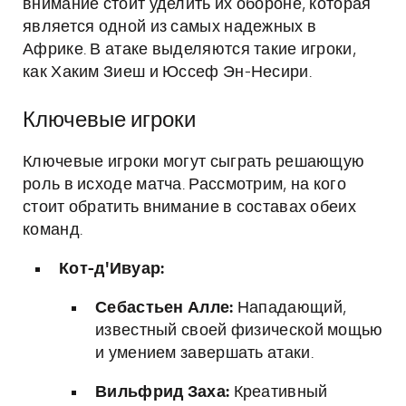
внимание стоит уделить их обороне, которая
является одной из самых надежных в
Африке. В атаке выделяются такие игроки,
как Хаким Зиеш и Юссеф Эн-Несири.
Ключевые игроки
Ключевые игроки могут сыграть решающую
роль в исходе матча. Рассмотрим, на кого
стоит обратить внимание в составах обеих
команд.
Кот-д'Ивуар:
Себастьен Алле:
Нападающий,
известный своей физической мощью
и умением завершать атаки.
Вильфрид Заха:
Креативный