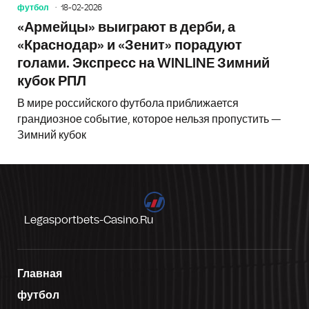
футбол
18-02-2026
«Армейцы» выиграют в дерби, а
«Краснодар» и «Зенит» порадуют
голами. Экспресс на WINLINE Зимний
кубок РПЛ
В мире российского футбола приближается
грандиозное событие, которое нельзя пропустить —
Зимний кубок
Legasportbets-Casino.ru
Главная
футбол