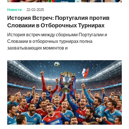
Новости
22-02-2025
История Встреч: Португалия против
Словакии в Отборочных Турнирах
История встреч между сборными Португалии и
Словакии в отборочных турнирах полна
захватывающих моментов и