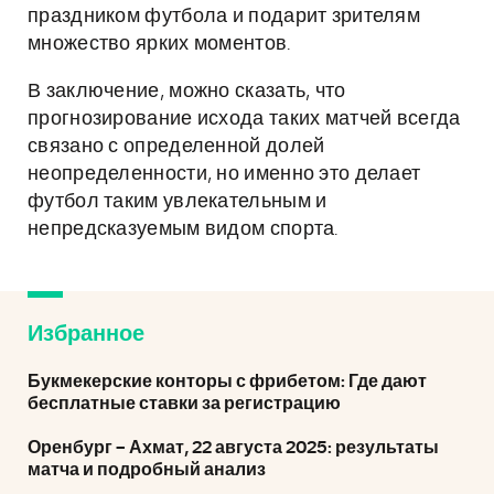
праздником футбола и подарит зрителям
множество ярких моментов.
В заключение, можно сказать, что
прогнозирование исхода таких матчей всегда
связано с определенной долей
неопределенности, но именно это делает
футбол таким увлекательным и
непредсказуемым видом спорта.
Избранное
Букмекерские конторы с фрибетом: Где дают
бесплатные ставки за регистрацию
Оренбург – Ахмат, 22 августа 2025: результаты
матча и подробный анализ