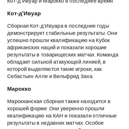
Кот-д'Ивуар и Марокко в последнее время.
Кот-д'Ивуар
Сборная Кот-д'Ивуара в последние годы
демонстрирует стабильные результаты. Они
успешно прошли квалификацию на Кубок
африканских наций и показали хорошие
результаты в товарищеских матчах. Команда
обладает сильной атакующей линией, в
которой выделяются такие игроки, как
Себастьен Алле и Вильфрид Заха.
Марокко
Марокканская сборная также находится в
хорошей форме. Они уверенно прошли
квалификацию на КАН и показали отличные
результаты в недавних матчах. Особое